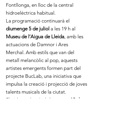
Fontllonga, en lloc de la central
hidroelèctrica habitual.
La programació continuarà el
diumenge 5 de juliol
a les 19 h al
Museu de l’Aigua de Lleida
, amb les
actuacions de Damnor i Ares
Merchal. Amb estils que van del
metall melancòlic al pop, aquests
artistes emergents formen part del
projecte BucLab, una iniciativa que
impulsa la creació i projecció de joves
talents musicals de la ciutat.
El cicle es clourà el diumenge
19 de
juliol
a les 19 h amb una proposta de
gran format: un Rèquiem de Mozart
interpretat pel Quartet Ensemble