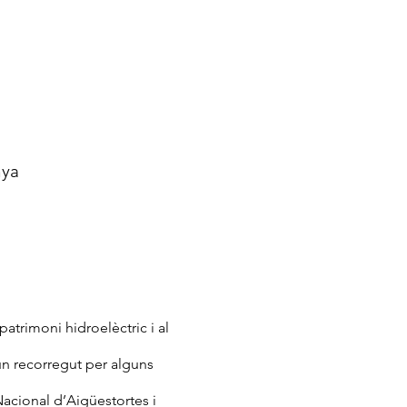
nya
trimoni hidroelèctric i al 
un recorregut per alguns 
acional d’Aigüestortes i 