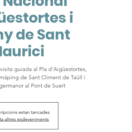
 Nacional
üestortes i
ny de Sant
aurici
 visita guiada al Pla d’Aigüestortes,
omàping de Sant Climent de Taüll i
germanor al Pont de Suert
cripcions estan tancades
ta altres esdeveniments