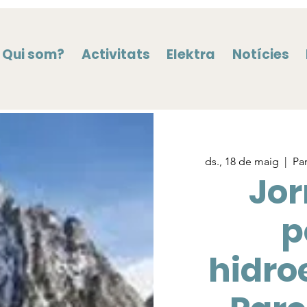
Qui som?
Activitats
Elektra
Notícies
ds., 18 de maig
  |  
Pa
Jor
p
hidroe