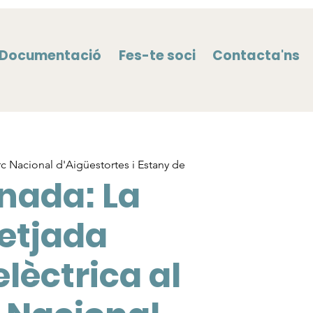
Documentació
Fes-te soci
Contacta'ns
rc Nacional d'Aigüestortes i Estany de
nada: La
etjada
lèctrica al