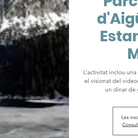
Parc
d'Aig
Esta
M
L’activitat inclou una
el visionat del vide
un dinar de 
Les ins
Consul