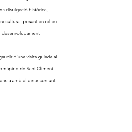
na divulgació històrica, 
i cultural, posant en relleu 
 al desenvolupament 
gaudir d’una visita guiada al 
deomàping de Sant Climent 
vència amb el dinar conjunt 