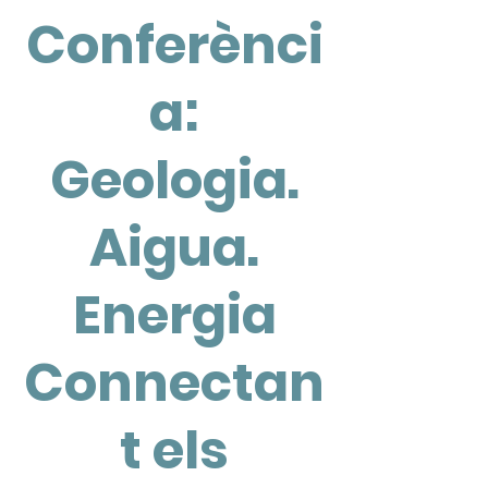
Conferènci
a:
Geologia.
Aigua.
Energia
Connectan
t els