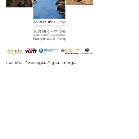
L’activitat “Geologia. Aigua. Energia. 
Connectant els recursos del Pallars” 
proposa una reflexió sobre la relació entre 
el paisatge geològic, els recursos hídrics i 
el desenvolupament energètic al Pallars. A 
través del cas d’estudi de Rivert, a la Conca 
de Dalt, l’enginyer de camins Joan Muñoz 
Liesa analitzarà com aquests elements han 